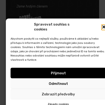
Jsme hrdým členem
Spravovat souhlas s
cookies
Abychom poskytli co nejlepší služby, používáme k ukládání a/nebo
SPOLUPRACUJEME
přístupu k informacím o zařízení, technologie jako jsou soubory
cookies. Souhlas s těmito technologiemi nám umožní zpracovávat
údaje, jako je chování při procházení nebo jedinečná ID na tomto webu.
Nesouhlas nebo odvolání souhlasu může nepříznivě ovlivnit určité
vlastnosti a funkce.
Přijmout
Odmítnout
Zobrazit předvolby
EXKURZE
KDE NAKOUPIT
Zásady cookies