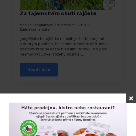
Za tajemstvím chuti rajčete
Monika Zabojnikova
11 prosince, 2018
Žádné komentáře
[:cs]Nějaké to rajčátko na talíři je často spojené
s dobrým pocitem, že se nám konečně daří udělat
pozitivní krok na cestě k lepšímu zdraví. To by ale
nesměl být člověk rozený požitkář,…
Read more