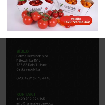
SÍDLO
Farma Bezdínek, s.r.o.
K Bezdínku 1515
735 53 Dolní Lutyně
Česká republika
GPS: 49.913N, 18.444E
KONTAKT
+420 702 294 165
info@farmabezdinek.cz