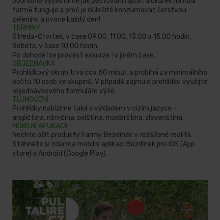
podrobně vysvětlíme jak pěstování rajčat a okurek na naší
farmě funguje a proč je důležité konzumovat čerstvou
zeleninu a ovoce každý den!
TERMÍNY
Středa-Čtvrtek, v čase 09.00, 11.00, 13.00 a 15.00 hodin.
Sobota, v čase 10.00 hodin.
Po dohodě lze provést exkurze i v jiném čase.
OBJEDNÁVKA
Prohlídkový okruh trvá cca 60 minut a probíhá za minimálního
počtu 10 osob ve skupině. V případě zájmu o prohlídku využijte
objednávkového formuláře výše.
TLUMOČENÍ
Prohlídky nabízíme také s výkladem v cizím jazyce -
angličtina, němčina, polština, maďarština, slovenština.
MOBILNÍ APLIKACE
Nechte ožít produkty Farmy Bezdínek v rozšířené realitě.
Stáhněte si zdarma mobilní aplikaci Bezdínek pro IOS (App
store) a Android (Google Play).