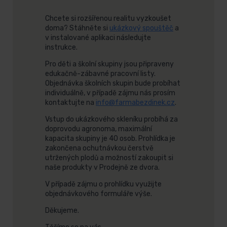
Chcete si rozšířenou realitu vyzkoušet
doma? Stáhněte si
ukázkový spouštěč
a
v instalované aplikaci následujte
instrukce.
Pro děti a školní skupiny jsou připraveny
edukačně-zábavné pracovní listy.
Objednávka školních skupin bude probíhat
individuálně, v případě zájmu nás prosím
kontaktujte na
info@farmabezdinek.cz
.
Vstup do ukázkového skleníku probíhá za
doprovodu agronoma, maximální
kapacita skupiny je 40 osob. Prohlídka je
zakončena ochutnávkou čerstvě
utržených plodů a možností zakoupit si
naše produkty v Prodejně ze dvora.
V případě zájmu o prohlídku využijte
objednávkového formuláře výše.
Děkujeme.