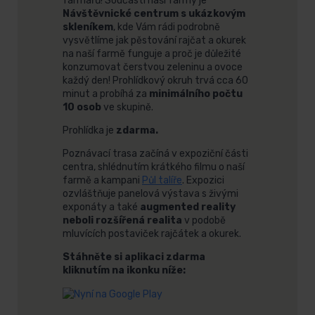
farmářů! Součástí naší farmy je
Návštěvnické centrum s ukázkovým
skleníkem
, kde Vám rádi podrobně
vysvětlíme jak pěstování rajčat a okurek
na naší farmě funguje a proč je důležité
konzumovat čerstvou zeleninu a ovoce
každý den! Prohlídkový okruh trvá cca 60
minut a probíhá za
minimálního počtu
10 osob
ve skupině.
Prohlídka je
zdarma.
Poznávací trasa začíná v expoziční části
centra, shlédnutím krátkého filmu o naší
farmě a kampani
Půl talíře
. Expozici
ozvláštňuje panelová výstava s živými
exponáty a také
augmented reality
neboli rozšířená realita
v podobě
mluvících postaviček rajčátek a okurek.
Stáhněte si aplikaci zdarma
kliknutím na ikonku níže: