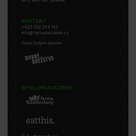
GPS: 49.913N, 18.444E
KONTAKT
+420 702 294 165
info@farmabezdinek.cz
Jsme hrdým členem
SPOLUPRACUJEME