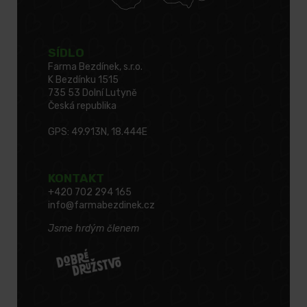
SÍDLO
Farma Bezdínek, s.r.o.
K Bezdínku 1515
735 53 Dolní Lutyně
Česká republika
GPS: 49.913N, 18.444E
KONTAKT
+420 702 294 165
info@farmabezdinek.cz
Jsme hrdým členem