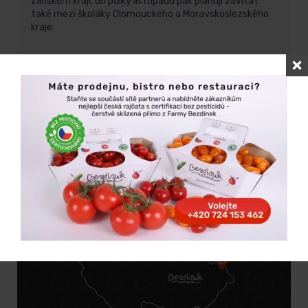
Zlínském kraji, do půlky listopadu pak plánují zavítat
také mezi školáky Olomouckého a Moravskoslezského
kraje.
Tisková zpráva ke stažení
[:]