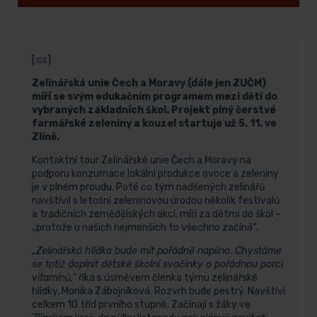
[:cs]
Zelinářská unie Čech a Moravy (dále jen ZUČM)
míří se svým edukačním programem mezi děti do
vybraných základních škol. Projekt plný čerstvé
farmářské zeleniny a kouzel startuje už 5. 11. ve
Zlíně.
Kontaktní tour Zelinářské unie Čech a Moravy na
podporu konzumace lokální produkce ovoce a zeleniny
je v plném proudu. Poté co tým nadšených zelinářů
navštívil s letošní zeleninovou úrodou několik festivalů
a tradičních zemědělských akcí, míří za dětmi do škol –
„protože u našich nejmenších to všechno začíná“.
„Zelinářská hlídka bude mít pořádně napilno. Chystáme
se totiž doplnit dětské školní svačinky o pořádnou porci
vitamínů,“
říká s úsměvem členka týmu zelinářské
hlídky, Monika Zábojníková. Rozvrh bude pestrý. Navštíví
celkem 10 tříd prvního stupně. Začínají s žáky ve