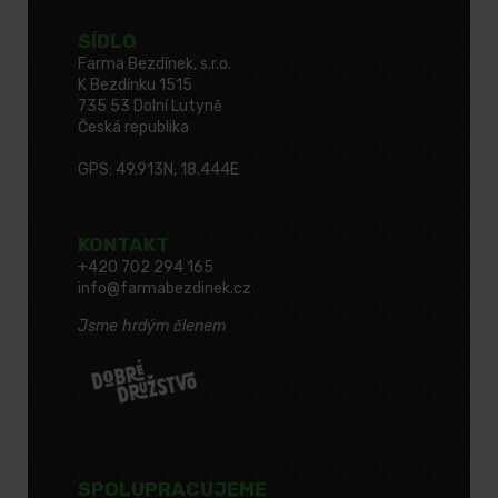
SÍDLO
Farma Bezdínek, s.r.o.
K Bezdínku 1515
735 53 Dolní Lutyně
Česká republika
GPS: 49.913N, 18.444E
KONTAKT
+420 702 294 165
info@farmabezdinek.cz
Jsme hrdým členem
SPOLUPRACUJEME