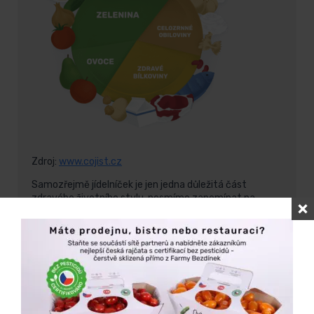
Zdroj:
www.cojist.cz
Samozřejmě jídelníček je jen jedna důležitá část
zdravého životního stylu, nesmíme zapomínat na
pohyb, spánek, odpočinek a zábavu… Ruku na srdce,
nevolá vaše tělo po změně k lepšímu? S předsevzetím
cítit se lépe není potřeba čekat na Nový rok – vyrazit
do přírody můžete ještě dnes a kopec české a chutné
zeleniny pro svůj zdravý talíř pořídíte v obchodech po
celý rok!