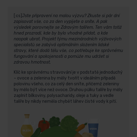
[:cs]
Jste připravení na malou výzvu? Zkuste si pár dní
zapisovat vše, co za den vypijete a sníte. A pak
výsledek porovnejte se Zdravým talířem. Ten vám totiž
hned prozradí, kde by bylo vhodné přidat, a kde
naopak ubrat. Projekt týmu mezinárodních výživových
specialistů se zabývá optimálním složením lidské
stravy, které dodá tělu vše, co potřebuje ke správnému
fungování a spokojenosti a pomůže mu udržet si
zdravou hmotnost.
Klíč ke správnému stravování je v podstatě jednoduchý
– ovoce a zelenina by měly tvořit v ideálním případě
polovinu všeho, co za celý den sníte, přičemž zeleniny
by mělo být více než ovoce. Druhou půlku talíře by měly
zaplnit bílkoviny, polysacharidy, oleje a tuky a vedle
talíře by nikdy neměla chybět láhev čisté vody k pití.