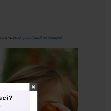
Inu
a ve
Fb skupině Akce% na prodejně