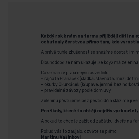
Každý rok k nám na farmu přijíždějí děti na e
ochutnaly čerstvou přímo tam, kde vyrostla
A právě tuhle zkušenost se snažíme dostat i mimo 
Dlouhodobě se nám ukazuje, že když má zelenina při
Co se nám v praxi nejvíc osvědčilo:
– rajčata Hranáček (sladká, šťavnatá, mezi dětmi 
– okurky Okurkáček (křupavé, jemné, bez hořkosti
– pravidelné závozy podle domluvy
Zeleninu pěstujeme bez pesticidů a sklízíme ji ve ch
Pro školy, které to chtějí nejdřív vyzkoušet
A pokud to chcete zažít od začátku, dveře na farm
Pokud vás to zaujalo, ozvěte se přímo
Martinu Vašínkovi