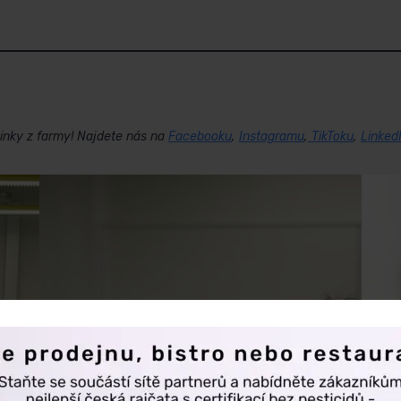
inky z farmy! Najdete nás na
Facebooku
,
Instagramu
,
TikToku
,
Linked