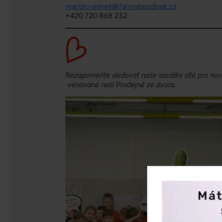
martin.vasinek@farmabezdinek.cz
+420 720 868 232
Nezapomeňte sledovat naše sociální sítě pro nov
věnované naší Prodejně ze dvora.