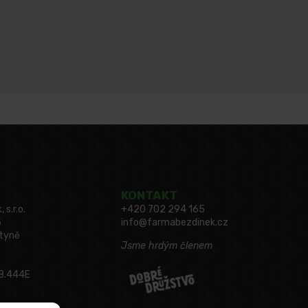
KONTAKT
s.r.o.
+420 702 294 165
5
info@farmabezdinek.cz
utyně
Jsme hrdým členem
18.444E