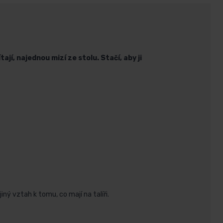
ají, najednou mizí ze stolu. Stačí, aby ji
ný vztah k tomu, co mají na talíři.