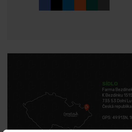
SÍDLO
Farma Bezdínek, 
K Bezdínku 151
735 53 Dolní L
Česká republika
GPS: 49.913N, 