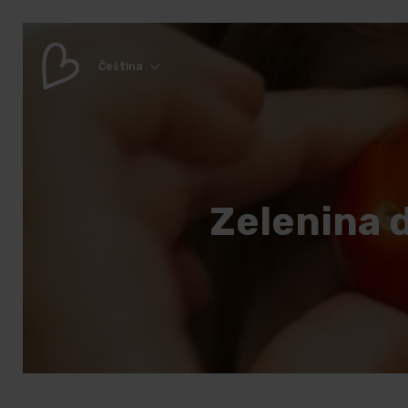
Čeština
Zelenina d