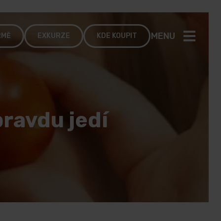
MENU
RMĚ
EXKURZE
KDE KOUPIT
pravdu jedí