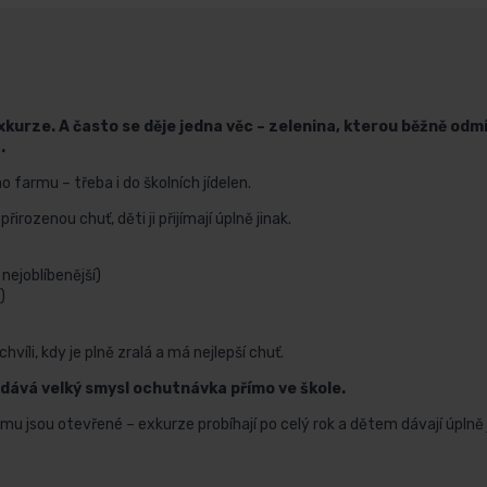
xkurze. A často se děje jedna věc – zelenina, kterou běžně odmít
.
farmu – třeba i do školních jídelen.
rozenou chuť, děti ji přijímají úplně jinak.
nejoblíbenější)
)
víli, kdy je plně zralá a má nejlepší chuť.
, dává velký smysl ochutnávka přímo ve škole.
u jsou otevřené – exkurze probíhají po celý rok a dětem dávají úplně ji