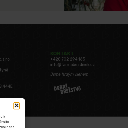
KONTAKT
s.r.o.
+420 702 294 165
5
info@farmabezdinek.cz
utyně
Jsme hrdým členem
18.444E
pu k
těmito
zení nebo