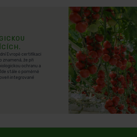
GICKOU
ÍCÍCH.
dní Evropě certifikaci
o znamená, že při
biologickou ochranu a
 Jde stále o poměrně
úroveň integrované