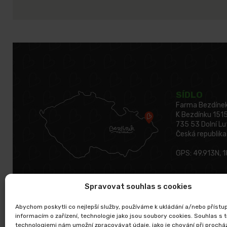
SÍDLO
Farma Bezdínek, 
K Bezdínku 151
735 53 Dolní L
Česká republika
GPS: 49.913N, 
Spravovat souhlas s cookies
Abychom poskytli co nejlepší služby, používáme k ukládání a/nebo přístu
informacím o zařízení, technologie jako jsou soubory cookies. Souhlas s 
technologiemi nám umožní zpracovávat údaje, jako je chování při prochá