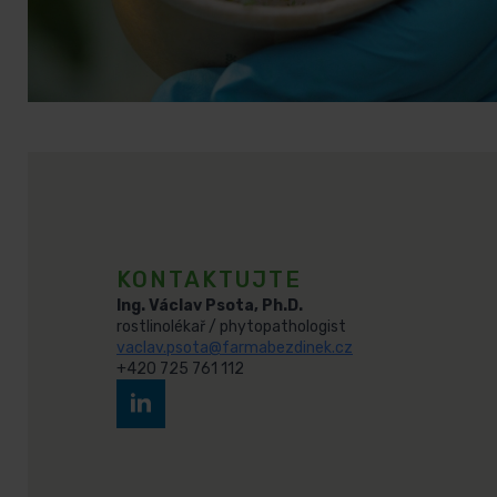
KONTAKTUJTE
Ing. Václav Psota, Ph.D.
rostlinolékař / phytopathologist
vaclav.psota@farmabezdinek.cz
+420 725 761 112