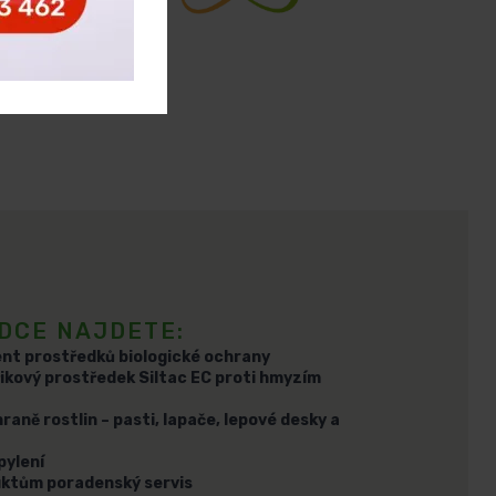
ÍDCE NAJDETE:
ent prostředků biologické ochrany
řikový prostředek Siltac EC proti hmyzím
aně rostlin – pasti, lapače, lepové desky a
pylení
ktům poradenský servis