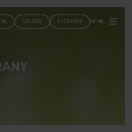
MENU
RMĚ
EXKURZE
KDE KOUPIT
RANY