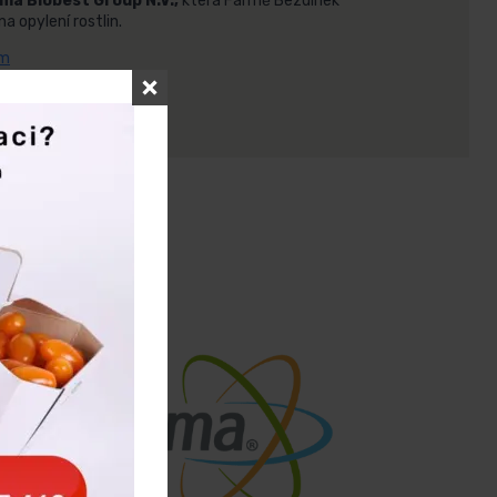
rma Biobest Group N.V.,
která Farmě Bezdínek
 opylení rostlin.
om