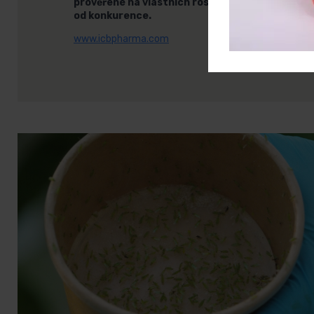
prověřené na vlastních rostlinách. To je hodnot
od konkurence.
www.icbpharma.com