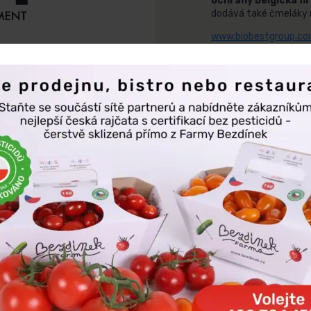
ochrany belgická fi
dodává také čmeláky na
www.biobestgroup.c
B PHARMA
olečnosti
ICB
rých škůdců a chorob,
ismy, které jsou
sti vybraly jako svého
nabídnout
áme a máme je