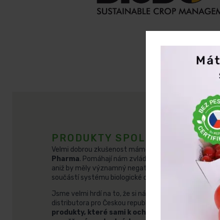
PRODUKTY SPOLEČNOSTI IC
Velmi dobrou zkušenost máme i s přípravky polské sp
Pharma
. Pomáhají nám zvládnout silnější tlak někte
aniž by měly významný negativní dopad na živé organ
součástí systému biologické ochrany.
Jsme velmi hrdí na to, že si nás obě uvedené společno
distributora pro Českou republiku.
Můžeme vám tak 
produkty, které sami k ochraně rostlin použív