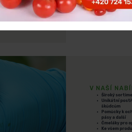
a, která nás odlišuje
V NAŠÍ NAB
Široký sortim
Unikátní post
škůdcům
Pomůcky k ochr
pásy a další
Čmeláky pro o
Ke všem produ