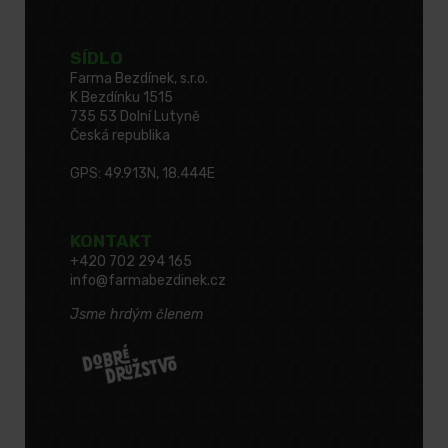
SÍDLO
Farma Bezdínek, s.r.o.
K Bezdínku 1515
735 53 Dolní Lutyně
Česká republika
GPS: 49.913N, 18.444E
KONTAKT
+420 702 294 165
info@farmabezdinek.cz
Jsme hrdým členem