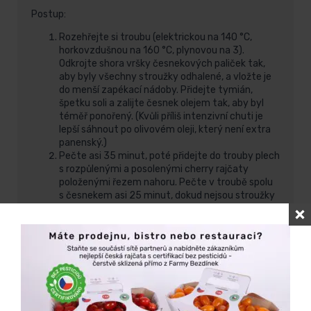
Postup:
Rozehřejte si troubu (elektrickou na 140 °C,
horkovzdušnou na 160 °C, plynovou na 3).
Odkrojte shora vršky česnekových paliček tak,
aby byly všechny stroužky odhalené, a vložte je
do menší zapékací nádoby. Přidejte tymián,
špetku soli a zalijte česnek olejem tak, aby byl
téměř ponořený. (Kvůli příliš intenzivní chuti je
lepší sáhnout po olivovém oleji, který není extra
panenský.)
Pečte asi 35 minut, poté přidejte do trouby plech
s rozpůlenými a posolenými cherry rajčaty
položenými řezem nahoru. Pečte v troubě spolu
s česnekem asi 25 minut, dokud nejsou stroužky
měkké a rajčata mírně nezhnědnou.
Po vytažení z trouby opatrně vyjměte
obracečkou česnek z plechu a vymáčkněte
stroužky ze slupky přímo na opečené plátky
chleba, přidejte rajčata a zakápněte olejem
z pečeného česneku (ten si schovejte
v chladničce pro další vaření, vydrží asi dva
týdny).