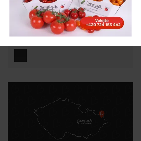
Dobrou chuť!
[:]