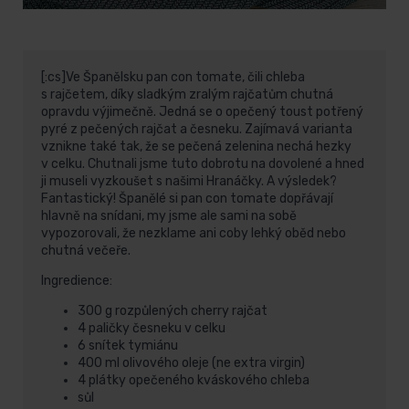
[:cs]Ve Španělsku pan con tomate, čili chleba
s rajčetem, díky sladkým zralým rajčatům chutná
opravdu výjimečně. Jedná se o opečený toust potřený
pyré z pečených rajčat a česneku. Zajímavá varianta
vznikne také tak, že se pečená zelenina nechá hezky
v celku. Chutnali jsme tuto dobrotu na dovolené a hned
ji museli vyzkoušet s našimi Hranáčky. A výsledek?
Fantastický! Španělé si pan con tomate dopřávají
hlavně na snídani, my jsme ale sami na sobě
vypozorovali, že nezklame ani coby lehký oběd nebo
chutná večeře.
Ingredience:
300 g rozpůlených cherry rajčat
4 paličky česneku v celku
6 snítek tymiánu
400 ml olivového oleje (ne extra virgin)
4 plátky opečeného kváskového chleba
sůl