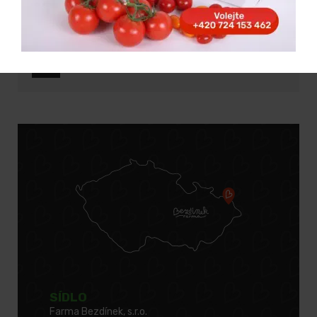
SÍDLO
Farma Bezdínek, s.r.o.