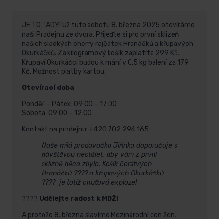
JE TO TADY! Už tuto sobotu 8. března 2025 otevíráme
naši Prodejnu ze dvora. Přijeďte si pro první sklizeň
našich sladkých cherry rajčátek Hranáčků a křupavých
Okurkáčků. Za kilogramový košík zaplatíte 299 Kč.
Křupaví Okurkáčci budou k mání v 0,5 kg balení za 179
Kč. Možnost platby kartou.
Otevírací doba
Pondělí – Pátek: 09:00 – 17:00
Sobota: 09:00 – 12:00
Kontakt na prodejnu: +420 702 294 165
Naše milá prodavačka Jiřinka doporučuje s
návštěvou neotálet, aby vám z první
sklizně něco zbylo. Košík čerstvých
Hranáčků ???? a křupavých Okurkáčků
???? je totiž chuťová exploze!
????
Udělejte radost k MDŽ!
A protože 8. března slavíme Mezinárodní den žen,