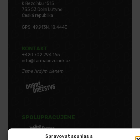
K Bezdínku 1515
735 53 Dolní Lutyně
Česká republika
GPS: 49.913N, 18.444E
KONTAKT
+420 702 294 165
info@farmabezdinek.cz
Jsme hrdým členem
SPOLUPRACUJEME
Spravovat souhlas s