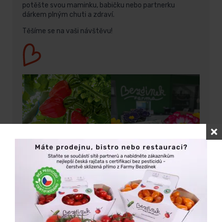
potěšte svou maminku, babičku nebo partnerku
dárkem plným chuti a zdraví.
Těšíme se na vaši návštěvu!