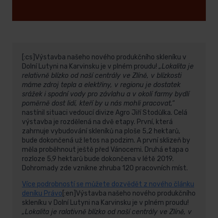
[:cs]Výstavba našeho nového produkčního skleníku v
Dolní Lutyni na Karvinsku je v plném proudu!
„Lokalita je
relativně blízko od naší centrály ve Zlíně, v blízkosti
máme zdroj tepla a elektřiny, v regionu je dostatek
srážek i spodní vody pro závlahu a v okolí farmy bydlí
poměrně dost lidí, kteří by u nás mohli pracovat,“
nastínil situaci vedoucí divize Agro Jiří Stodůlka.
Celá
výstavba je rozdělená na dvě etapy. První, která
zahrnuje vybudování skleníků na ploše 5,2 hektarů,
bude dokončená už letos na podzim. A první sklizeň by
měla proběhnout ještě před Vánocemi. Druhá etapa o
rozloze 5,9 hektarů bude dokončena v létě 2019.
Dohromady zde vznikne zhruba 120 pracovních míst.
Více podrobností se můžete dozvědět z nového článku
deníku Právo
[:en]Výstavba našeho nového produkčního
skleníku v Dolní Lutyni na Karvinsku je v plném proudu!
„Lokalita je ralativně blízko od naší centrály ve Zlíně, v