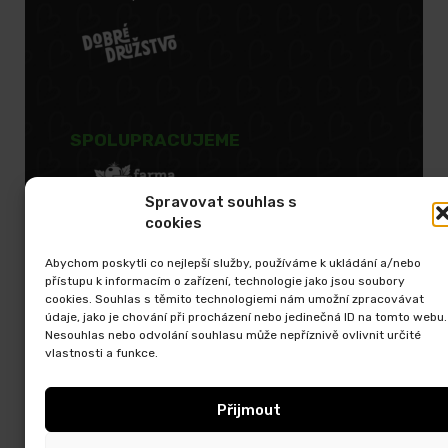
SPOLUPRACUJEME
Spravovat souhlas s
cookies
Abychom poskytli co nejlepší služby, používáme k ukládání a/nebo
přístupu k informacím o zařízení, technologie jako jsou soubory
cookies. Souhlas s těmito technologiemi nám umožní zpracovávat
údaje, jako je chování při procházení nebo jedinečná ID na tomto webu.
Nesouhlas nebo odvolání souhlasu může nepříznivě ovlivnit určité
vlastnosti a funkce.
Přijmout