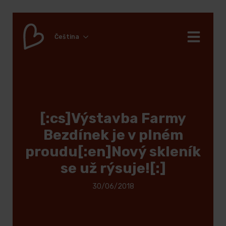
Čeština
[:cs]Výstavba Farmy
Bezdínek je v plném
proudu[:en]Nový skleník
se už rýsuje![:]
30/06/2018