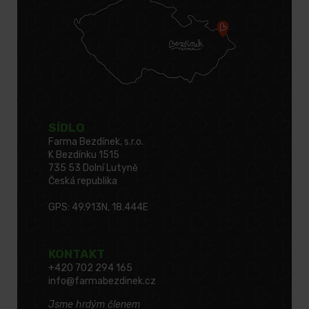
SÍDLO
Farma Bezdínek, s.r.o.
K Bezdínku 1515
735 53 Dolní Lutyně
Česká republika
GPS: 49.913N, 18.444E
KONTAKT
+420 702 294 165
info@farmabezdinek.cz
Jsme hrdým členem