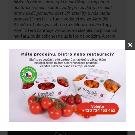
blízkosti máme zdroj tepla a elektřiny, v regionu je
dostatek srážek i spodní vody pro závlahu a v okolí
farmy bydlí poměrně dost lidí, kteří by u nás mohli
pracovat,“
nastínil situaci vedoucí divize Agro Jiří
Stodůlka.
Celá výstavba je rozdělená na dvě etapy.
První, která zahrnuje vybudování skleníků na ploše 5,2
hektarů, bude dokončená už letos na podzim. A první
sklizeň by měla proběhnout ještě před Vánocemi. Druhá
etapa o rozloze 5,9 hektarů bude dokončena v létě
2019. Dohromady zde vznikne zhruba 120 pracovních
míst.
Více podrobností se můžete dozvědět z nového článku
deníku Právo
[:]