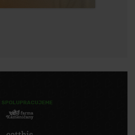
SPOLUPRACUJEME