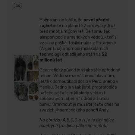
[:cs]
Možná ani netušíte, že
první předci
rajčete
se na planetě Zemi vyskytli už
před mnoha miliony let. Je tomu tak
alespoň podle amerických vědců, kteří si
vzali na paškál fosilní nález z Patagonie
(Argentina) a pomocí molekulárních
technologií odhadli jeho stáří na
52
milionů let
.
Geografický původ je však stále opředený
mlhou. Vědci si marně lámou hlavu tím,
jestli k domestikaci došlo v Peru, anebo v
Mexiku. Jedno je však jisté, praprarodiče
našeho rajčate měli plody velikosti
současných „cherry“ odrůd a žlutou
barvu. Omrknout je můžete ještě dnes na
svazích jihoamerického pohoří Andy.
Na obrázku A,B,C,G a H je fosilní nález
mochyně (rostlina příbuzná rajčeti).