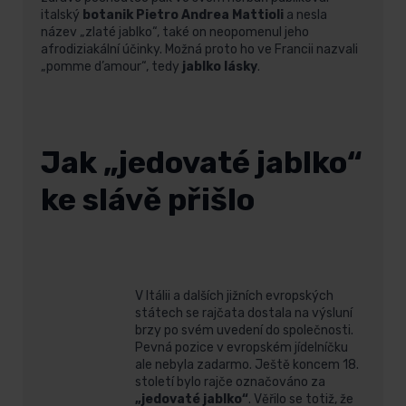
italský
botanik Pietro Andrea Mattioli
a nesla
název „zlaté jablko“, také on neopomenul jeho
afrodiziakální účinky. Možná proto ho ve Francii nazvali
„pomme d’amour“, tedy
jablko lásky
.
Jak „jedovaté jablko“
ke slávě přišlo
V Itálii a dalších jižních evropských
státech se rajčata dostala na výsluní
brzy po svém uvedení do společnosti.
Pevná pozice v evropském jídelníčku
ale nebyla zadarmo. Ještě koncem 18.
století bylo rajče označováno za
„jedovaté jablko“
. Věřilo se totiž, že