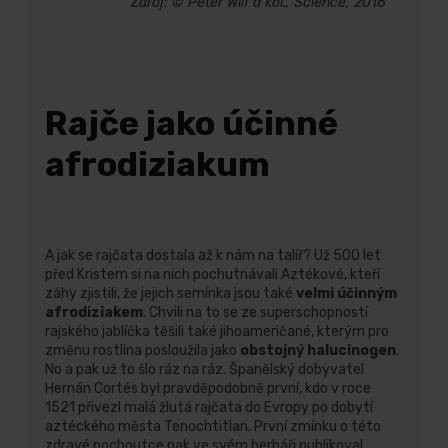
Zdroj:
© Peter Wilf a kol., Science, 2016
Rajče jako účinné
afrodiziakum
A jak se rajčata dostala až k nám na talíř? Už 500 let
před Kristem si na nich pochutnávali Aztékové, kteří
záhy zjistili, že jejich semínka jsou také
velmi účinným
afrodiziakem
. Chvili na to se ze superschopností
rajského jablíčka těšili také jihoameričané, kterým pro
změnu rostlina posloužila jako
obstojný halucinogen
.
No a pak už to šlo ráz na ráz. Španělský dobyvatel
Hernán Cortés byl pravděpodobně první, kdo v roce
1521 přivezl malá žlutá rajčata do Evropy po dobytí
aztéckého města Tenochtitlan. První zmínku o této
zdravé pochoutce pak ve svém herbáři publikoval