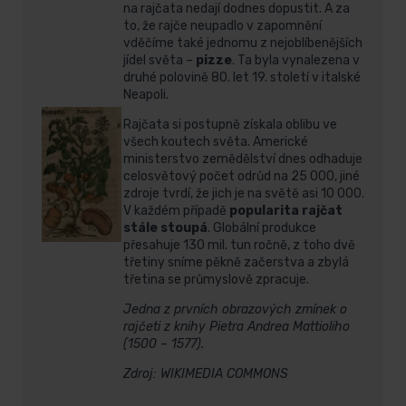
na rajčata nedají dodnes dopustit. A za
to, že rajče neupadlo v zapomnění
vděčíme také jednomu z nejoblíbenějších
jídel světa –
pizze
. Ta byla vynalezena v
druhé polovině 80. let 19. století v italské
Neapoli.
Rajčata si postupně získala oblibu ve
všech koutech světa. Americké
ministerstvo zemědělství dnes odhaduje
celosvětový počet odrůd na 25 000, jiné
zdroje tvrdí, že jich je na světě asi 10 000.
V každém případě
popularita rajčat
stále stoupá
. Globální produkce
přesahuje 130 mil. tun ročně, z toho dvě
třetiny sníme pěkně začerstva a zbylá
třetina se průmyslově zpracuje.
Jedna z prvních obrazových zmínek o
rajčeti z knihy Pietra Andrea Mattioliho
(1500 – 1577).
Zdroj: WIKIMEDIA COMMONS