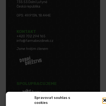
735 53 Dolní Lutyně
Česká republika
GPS: 49.913N, 18.444E
KONTAKT
+420 702 294 165
info@farmabezdinek.cz
Jsme hrdým členem
SPOLUPRACUJEME
Spravovat souhlas s
cookies