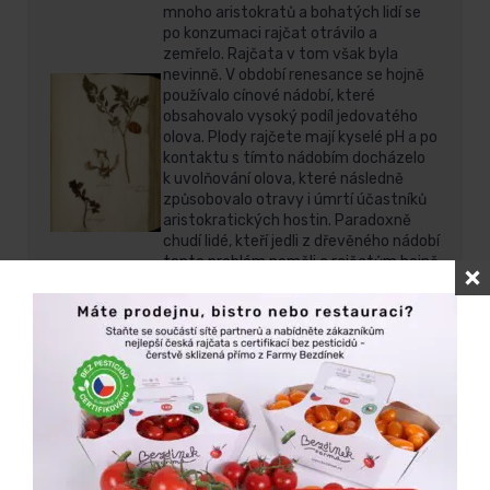
mnoho aristokratů a bohatých lidí se
po konzumaci rajčat otrávilo a
zemřelo. Rajčata v tom však byla
nevinně. V období renesance se hojně
používalo cínové nádobí, které
obsahovalo vysoký podíl jedovatého
olova. Plody rajčete mají kyselé pH a po
kontaktu s tímto nádobím docházelo
k uvolňování olova, které následně
způsobovalo otravy i úmrtí účastníků
aristokratických hostin. Paradoxně
chudí lidé, kteří jedli z dřevěného nádobí
tento problém neměli a rajčatům hojně
holdovali.
Nejstarší herbářová položka druhu
rajče jedlé (Solanum lycopersicum var.
lycopersicum) z italské kolekce z roku
1544.
Zdroj: Naturalis Biodiversity Center /
Wikimedia Commons