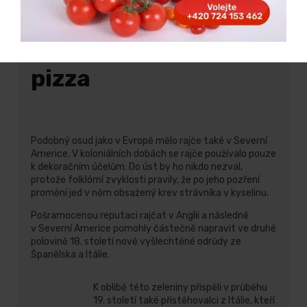
Rajče zachránila
pizza
Podobný osud jako v Evropě mělo rajče také v Severní
Americe. V koloniálních dobách se rajče používalo pouze
k dekoračním účelům. Do úst by ho nikdo nezval,
protože folklórní zvyklosti pravily, že po jeho pozření
promění jed v něm obsažený krev strávníka v kyselinu.
Pošramocenou reputaci rajčat v Anglii a následně
v Severní Americe pomohly částečně napravit ve druhé
polovině 18. století nově vyšlechtěné odrůdy ze
Španělska a Itálie.
K oblibě této zeleniny přispěli v průběhu
19. století také přistěhovalci z Itálie, kteří