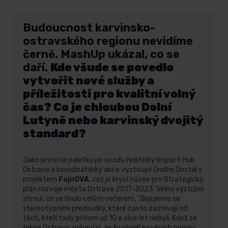
Budoucnost karvinsko-
ostravského regionu nevidíme
černě. MashUp ukázal, co se
daří.
Kde všude se povedlo
vytvořit nové služby a
příležitosti pro kvalitní volný
čas? Co je chloubou Dolní
Lutyně nebo karvinský dvojitý
standard?
Jako první na paletku po úvodu ředitelky Impact Hub
Ostrava a koordinátorky akce vystoupil Ondřej Dostál s
projektem
FajnOVA
, což je krycí název pro Strategický
plán rozvoje města Ostrava 2017-2023. Velmi výstižně
shrnul, co se linulo celým večerem. “Bojujeme se
stereotypními předsudky, které často zaznívají od
těch, kteří tady přitom už 10 a více let nebyli. Když se
řekne Ostrava, vybaví si, že tu chodí po ulicích horníci