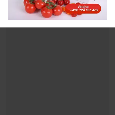
maličkost, ale podle mne pro změnu nestačí pouze
velké investiční vstupy a politická rozhodnutí, ale jsou
nezbytná také malá rozhodnutí a přičinění odspoda,”
zakončil své vyprávění za velkého potlesku Sikora.