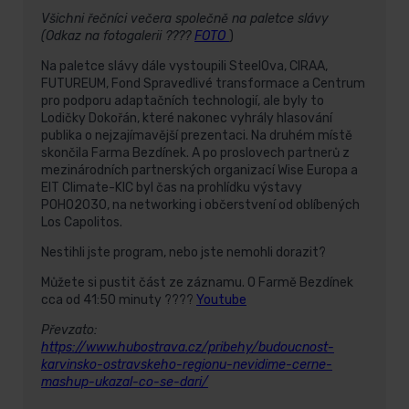
Všichni řečníci večera společně na paletce slávy
(Odkaz na fotogalerii ????
FOTO
)
Na paletce slávy dále vystoupili SteelOva, CIRAA,
FUTUREUM, Fond Spravedlivé transformace a Centrum
pro podporu adaptačních technologií, ale byly to
Lodičky Dokořán, které nakonec vyhrály hlasování
publika o nejzajímavější prezentaci. Na druhém místě
skončila Farma Bezdínek. A po proslovech partnerů z
mezinárodních partnerských organizací Wise Europa a
EIT Climate-KIC byl čas na prohlídku výstavy
POHO2030, na networking i občerstvení od oblíbených
Los Capolitos.
Nestihli jste program, nebo jste nemohli dorazit?
Můžete si pustit část ze záznamu. O Farmě Bezdínek
cca od 41:50 minuty ????
Youtube
Převzato:
https://www.hubostrava.cz/pribehy/budoucnost-
karvinsko-ostravskeho-regionu-nevidime-cerne-
mashup-ukazal-co-se-dari/