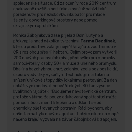
společenské situace. Od založení v roce 2019 centrum
opakovaně rozšířilo portfolio a nyní už nabízí také
poradenství pro neziskovky, inkubátor pro mladé
talenty, coworkingové prostory nebo pomoc
ukrajinským uprchlíkům.
Monika Zábojníková zase přijela z Dolní Lutyně a
překvapila hned několika tvrzeními.
Farma Bezdínek
,
kterou představovala, je největší rajčatovou farmou v
ČR s rozlohou přes 11 hektarů. Jejím provozem vytvořili
200 nových pracovních míst, především pro maminky
samoživitelky, osoby 50+ a muže z uhelného průmyslu.
Dbají na bezchybnou chuť, zeleninu zcela bez pesticidů,
úsporu vody díky vyspělým technologiím a také na
snížení uhlíkové stopy díky lokálnímu pěstování. Za den
dokáží vyexpedovat neuvěřitelných 30 tun vysoce
kvalitních rajčátek. “Budujeme návštěvnické centrum,
protože věříme, že pouze edukovaný spotřebitel může
pomoci něco změnit k lepšímu a odklonit se od
chemicky ošetřovaných potravin. Rádi bychom, aby
naše farma byla novým agroturistickým cílem na mapě
našeho kraje,” vyzvala na závěr Zábojníková k zapojení.