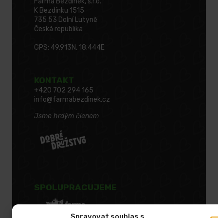
Farma Bezdínek, s.r.o.
K Bezdínku 1515
735 53 Dolní Lutyně
Česká republika
GPS: 49.913N, 18.444E
KONTAKT
+420 702 294 165
info@farmabezdinek.cz
Jsme hrdým členem
SPOLUPRACUJEME
Spravovat souhlas s