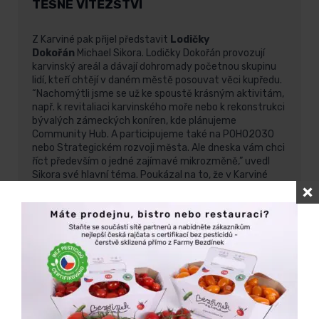
TĚSNÉ VÍTĚZSTVÍ
Z Karviné pak přijel představit
Lodičky
Dokořán
Michael Sikora. Lodičky Dokořán provozují
karvinský areál a dávají dohromady početnou skupinu
lidí, kteří chtějí v daném městě posouvat věci kupředu.
“Nachomýtli jsme se už ke spoustě krásným aktivitám,
např. k revitaliaci karvinského moře nebo k rekonstrukci
bývalých zámeckých koníren, kde plánujeme
Community Hub. A participujeme také na POHO2030
nebo Strategickém rozvoji města. Ale dneska vám chci
říct především o jedné zajímavé mikrozměně,” uvedl
Sikora své hlavní téma. Poukázal na to, že v Karviné
panuje určitě konzervativnost, negativismus a také
nízká kupní síla. To pro ně jako provozovatele
znamenalo zařadit “Radegast, turka a Kofolu, nebo
riskovat krach podniku”. Rozhodli se pro experimentální
koncept, který nazvali “dvojitý standard”. Nabízeli
vyjmenované zboží, ale současně také výběrovou kávu,
řemeslné minipivovary a domácí limonádu. “Trvalo to,
ale za těch pět let se nám povedlo návštěvníky naučit,
aby si objednali kvalitní kávu místo rozpustky a docenili
poctivé domácí produkty. A možná to zní jako