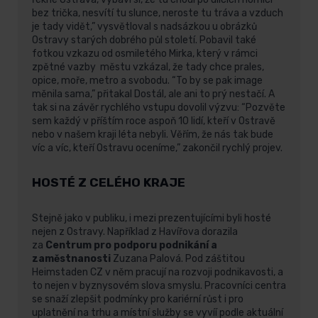
bez trička, nesvítí tu slunce, neroste tu tráva a vzduch
je tady vidět,” vysvětloval s nadsázkou u obrázků
Ostravy starých dobrého půl století. Pobavil také
fotkou vzkazu od osmiletého Mirka, který v rámci
zpětné vazby městu vzkázal, že tady chce prales,
opice, moře, metro a svobodu. “To by se pak image
měnila sama,” přitakal Dostál, ale ani to prý nestačí. A
tak si na závěr rychlého vstupu dovolil výzvu: “Pozvěte
sem každý v příštím roce aspoň 10 lidí, kteří v Ostravě
nebo v našem kraji léta nebyli. Věřím, že nás tak bude
víc a víc, kteří Ostravu oceníme,” zakončil rychlý projev.
HOSTÉ Z CELÉHO KRAJE
Stejně jako v publiku, i mezi prezentujícími byli hosté
nejen z Ostravy. Například z Havířova dorazila
za
Centrum pro podporu podnikání a
zaměstnanosti
Zuzana Palová. Pod záštitou
Heimstaden CZ v něm pracují na rozvoji podnikavosti, a
to nejen v byznysovém slova smyslu. Pracovníci centra
se snaží zlepšit podmínky pro kariérní růst i pro
uplatnění na trhu a místní služby se vyvíí podle aktuální