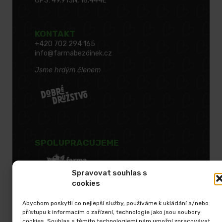
GPS: 49.913N, 18.444E
KONTAKT
+420 702 294 165
info@farmabezdinek.cz
Jsme hrdým členem
SPOLUPRACUJEME
Spravovat souhlas s
cookies
Abychom poskytli co nejlepší služby, používáme k ukládání a/nebo
přístupu k informacím o zařízení, technologie jako jsou soubory
cookies. Souhlas s těmito technologiemi nám umožní zpracovávat