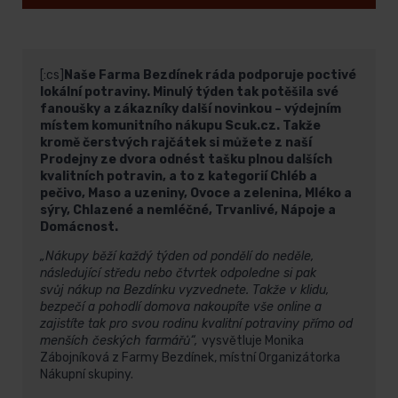
[:cs]
Naše Farma Bezdínek ráda podporuje poctivé
lokální potraviny. Minulý týden tak potěšila své
fanoušky a zákazníky další novinkou – výdejním
místem komunitního nákupu Scuk.cz. Takže
kromě čerstvých rajčátek si můžete z naší
Prodejny ze dvora odnést tašku plnou dalších
kvalitních potravin, a to z kategorií Chléb a
pečivo, Maso a uzeniny, Ovoce a zelenina, Mléko a
sýry, Chlazené a nemléčné, Trvanlivé, Nápoje a
Domácnost.
„Nákupy běží každý týden od pondělí do neděle,
následující středu nebo čtvrtek odpoledne si pak
svůj nákup na Bezdínku vyzvednete. Takže v klidu,
bezpečí a pohodlí domova nakoupíte vše online a
zajistíte tak pro svou rodinu kvalitní potraviny přímo od
menších českých farmářů“,
vysvětluje Monika
Zábojníková z Farmy Bezdínek, místní Organizátorka
Nákupní skupiny.