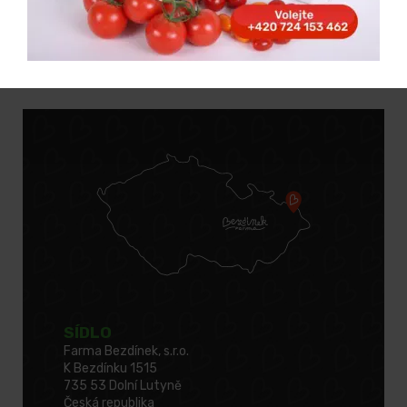
SÍDLO
Farma Bezdínek, s.r.o.
K Bezdínku 1515
735 53 Dolní Lutyně
Česká republika