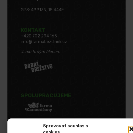
GPS: 49.913N, 18.444E
KONTAKT
+420 702 294 165
info@farmabezdinek.cz
Jsme hrdým členem
SPOLUPRACUJEME
Spravovat souhlas s
cookies