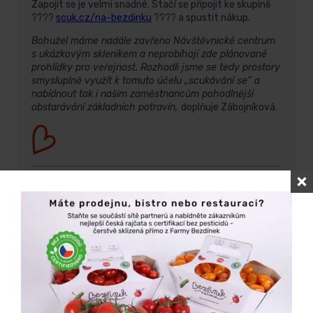
Zapojit se je velmi snadné. Stačí se připojit ke skupině
????
scuk.cz/na-bezdinku
???? a spustit nákup.
Bohužel máme nadále zavřeno Návštěvnické centrum
s ukázkovým skleníkem a neprobíhají zde plánované
prohlídky pro veřejnost. Rozhodli jsme se tedy prostory
smysluplně využít k tomuto účelu „scukávání se“ a
nabídnout tak i našim zaměstnancům pohodlnější
obstarávání základních potravin,
doplňuje Zábojníková.
O Scuk.cz
Na Scuku prodávají farmáři přímo koncovým
zákazníkům, kteří se sdružují v Nákupních skupinách.
Ty zakládá a spravuje Organizátor, spouští nákupy a
vybírá farmáře, od kterých bude Skupina nakupovat.
Díky větší komunitě zákazníků získá farmář větší objem
a zákazník nemusí platit za dopravu. Zároveň společně
podpoří lokální výrobce a pomohou jim tak k jejich
dalšímu rozvoji. Více na
www.scuk.cz
[:]